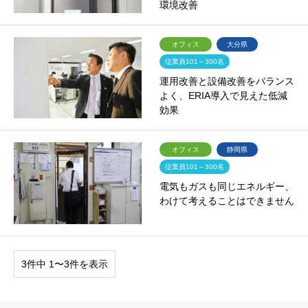
環境改善
オフィス
大分県
従業員101～300名
運用改善と設備改善をバランス
よく、ERIA導入で見えた低減
効果
オフィス
静岡県
従業員101～300名
電気もガスも同じエネルギー、
わけて考えることはできません
3件中 1〜3件を表示