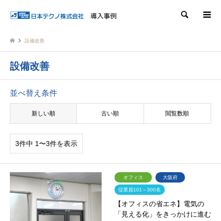
検索
設備改善
設備改善
並べ替え条件
新しい順
古い順
閲覧数順
3件中 1〜3件を表示
オフィス
大阪府
従業員101～300名
【オフィスの省エネ】電気の
「見える化」をきっかけに進む